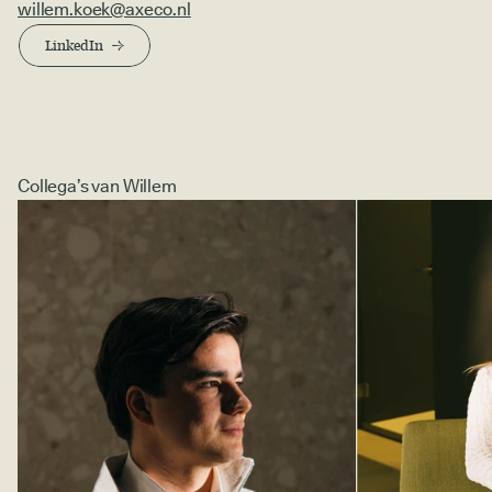
willem.koek@axeco.nl
LinkedIn
Collega’s van Willem