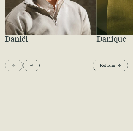
Daniël
Danique
Meer over Daniël
Meer over Daniq
<-
->
Het team