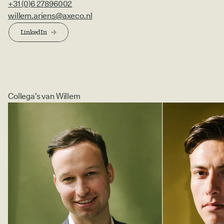
+31 (0)6 27896002
willem.ariens@axeco.nl
LinkedIn
Collega’s van Willem