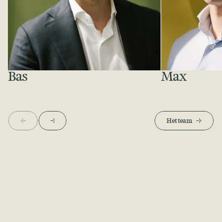
Bas
Max
Meer over Bas
Meer over Max
<-
->
Het team