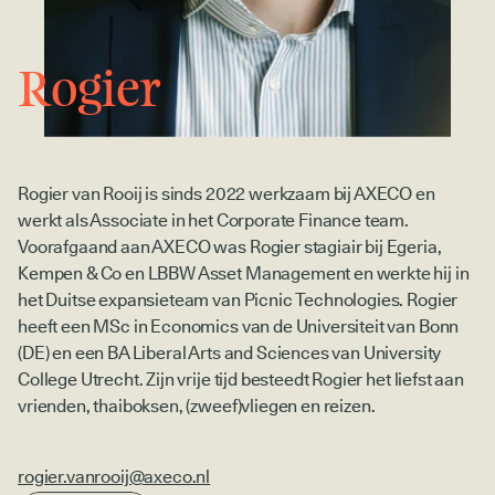
Rogier
Rogier van Rooij is sinds 2022 werkzaam bij AXECO en
werkt als Associate in het Corporate Finance team.
Voorafgaand aan AXECO was Rogier stagiair bij Egeria,
Kempen & Co en LBBW Asset Management en werkte hij in
het Duitse expansieteam van Picnic Technologies. Rogier
heeft een MSc in Economics van de Universiteit van Bonn
(DE) en een BA Liberal Arts and Sciences van University
College Utrecht. Zijn vrije tijd besteedt Rogier het liefst aan
vrienden, thaiboksen, (zweef)vliegen en reizen.
rogier.vanrooij@axeco.nl