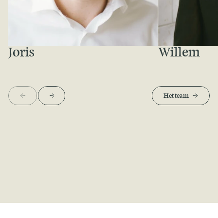
Joris
Willem
Meer over Joris
Meer over Wille
<-
->
Het team